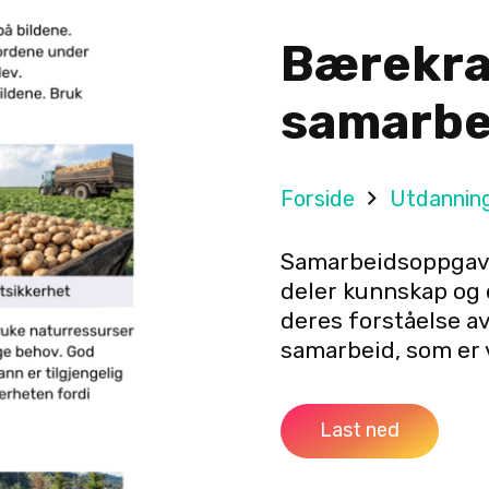
Bærekra
samarbe
Forside
Utdannin
Samarbeidsoppgave
deler kunnskap og 
deres forståelse a
samarbeid, som er v
Last ned