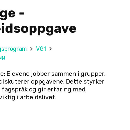
ge -
idsoppgave
gsprogram
VG1
ag
: Elevene jobber sammen i grupper,
diskuterer oppgavene. Dette styrker
v fagspråk og gir erfaring med
iktig i arbeidslivet.