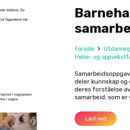
Barneha
samarbe
Forside
Utdannin
Helse- og oppvekstf
Samarbeidsoppgave
deler kunnskap og 
deres forståelse a
samarbeid, som er v
Last ned