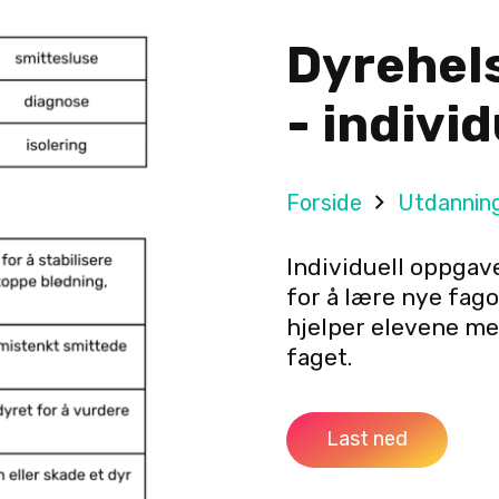
Dyrehel
- indivi
Forside
Utdannin
Individuell oppgav
for å lære nye fago
hjelper elevene med
faget.
Last ned