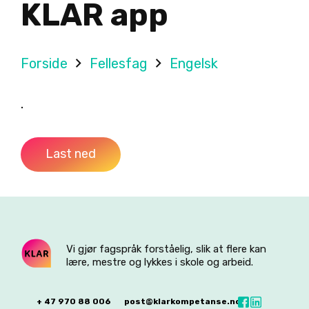
KLAR app
Forside
Fellesfag
Engelsk
.
Last ned
Vi gjør fagspråk forståelig, slik at flere kan
lære, mestre og lykkes i skole og arbeid.
+ 47 970 88 006
post@klarkompetanse.no