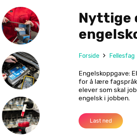
Nyttige 
engelsk
Forside
Fellesfag
Engelskoppgave: E
for å lære fagspråk
elever som skal job
engelsk i jobben.
Last ned