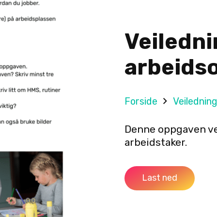
Veiledni
arbeids
Forside
Veilednin
Denne oppgaven vei
arbeidstaker.
Last ned