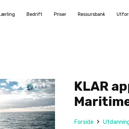
Lærling
Bedrift
Priser
Ressursbank
Utfor
KLAR app
Maritime
Forside
Utdannin