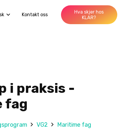
Hva skjer hos
sk
Kontakt oss
KLAR?
 i praksis -
 fag
gsprogram
VG2
Maritime fag