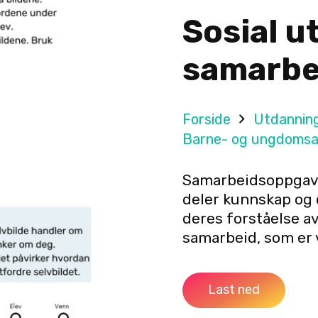
Sosial ut
samarbe
Forside
Utdannin
Barne- og ungdomsa
Samarbeidsoppgave
deler kunnskap og 
deres forståelse a
samarbeid, som er v
Last ned