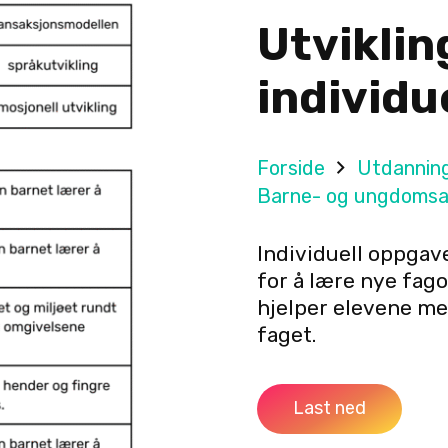
Utviklin
individu
Forside
Utdannin
Barne- og ungdomsa
Individuell oppgav
for å lære nye fago
hjelper elevene med
faget.
Last ned